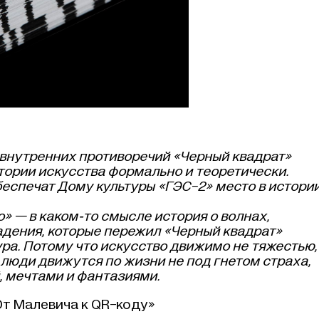
 внутренних противоречий «Черный квадрат»
стории искусства формально и теоретически.
еспечат Дому культуры «
ГЭС-2
» место в истори
» — в каком‑то смысле история о волнах,
адения, которые пережил «Черный квадрат»
ура. Потому что искусство движимо не тяжестью,
 люди движутся по жизни не под гнетом страха,
, мечтами и фантазиями.
От Малевича к QR-коду»