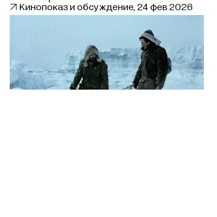

Кинопоказ и обсуждение
,
24 фев 2026
Красная палатка.
Странное
советское кино