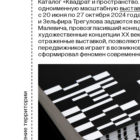
Каталог «Квадрат и пространство
одноименную масштабную
выста
с 20 июня по 27 октября 2024 год
и Зельфира Трегулова задаются в
Малевича, провозгласивший конец 
художественные концепции XX века
отраженные выставкой, позволяют
передвижников играет в возникнов
сформировал феномен современног
Освоение территории