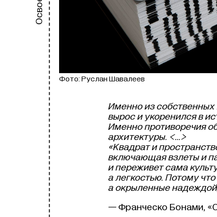
Фото: Руслан Шавалеев
Именно из собственных
вырос и укоренился в и
Именно противоречия об
архитектуры. <…>
«Квадрат и пространство
включающая взлеты и п
и переживет сама культ
а легкостью. Потому что
а окрыленные надеждой
— Франческо Бонами, «