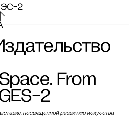
ГЭС-2
A
Издательство
 Space. From
 GES-2
выставке, посвященной развитию искусства