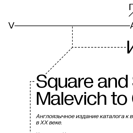
V
S
quare and
Malevich to
Англоязычное издание каталога к 
в XX веке.