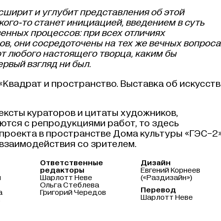
асширит и углубит представления об этой
кого‑то станет инициацией, введением в суть
нных процессов: при всех отличиях
ов, они сосредоточены на тех же вечных вопрос
ют любого настоящего творца, каким бы
ервый взгляд ни был.
«Квадрат и пространство. Выставка об искусств
тексты кураторов и цитаты художников,
ются с репродукциями работ, то здесь
роекта в пространстве Дома культуры «
ГЭС-2
 взаимодействия со зрителем.
Ответственные
Дизайн
редакторы
Евгений Корнеев
н
Шарлотт Неве
(«Раздизайн»)
Ольга Стеблева
Перевод
а
Григорий Чередов
Шарлотт Неве
в