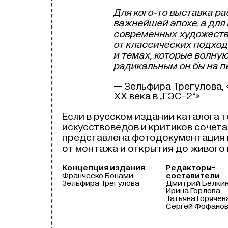
Для кого‑то выставка р
важнейшей эпохе, а для 
современных художестве
от классических подход
и темах, которые волну
радикальным он бы на п
— Зельфира Трегулова, 
ХХ века в „
ГЭС-2
“»
Если в русском издании каталога 
искусствоведов и критиков сочета
представлена фотодокументация п
от монтажа и открытия до живого
Концепция издания
Редакторы-
Франческо Бонами
составители
Зельфира Трегулова
Дмитрий Белки
Ирина Горлова
Татьяна Горячев
Сергей Фофано