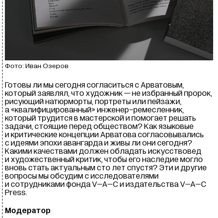
Фото: Иван Озеров
Готовы ли мы сегодня согласиться с Арватовым,
который заявлял, что художник — не избранный пророк,
рисующий натюрморты, портреты или пейзажи,
а «квалифицированный» инженер-ремесленник,
который трудится в мастерской и помогает решать
задачи, стоящие перед обществом? Как языковые
и критические концепции Арватова согласовывались
с идеями эпохи авангарда и живы ли они сегодня?
Какими качествами должен обладать искусствовед
и художественный критик, чтобы его наследие могло
вновь стать актуальным сто лет спустя? Эти и другие
вопросы мы обсудим с исследователями
и сотрудниками фонда
V–A–C
и издательства
V–A–C
Press.
Модератор