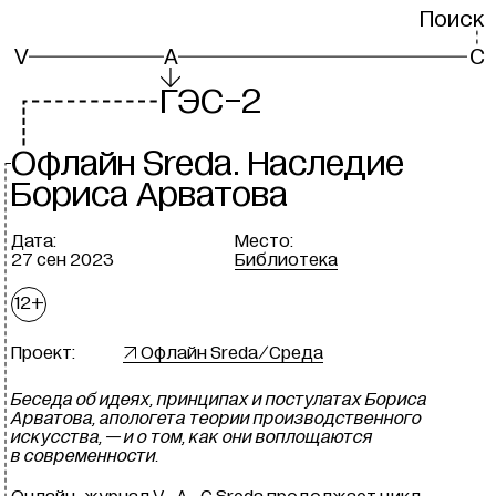
Поиск
V
A
C
Г
ЭС-2
О
флайн Sreda. Наследие
Бориса Арватова
Дата:
Место:
27 сен 2023
Библиотека
12+
Проект:
 Офлайн Sreda/Среда
Беседа об идеях, принципах и постулатах Бориса
Арватова, апологета теории производственного
искусства, — и о том, как они воплощаются
в современности.