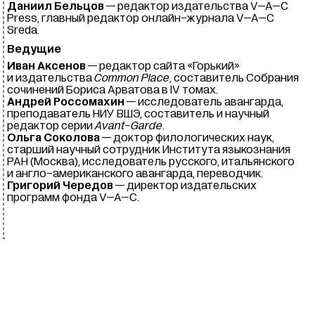
Даниил Бельцов
— редактор издательства
V–A–C
Press, главный редактор онлайн-журнала
V–A–C
Sreda.
Ведущие
Иван Аксенов
— редактор сайта «Горький»
и издательства
Common Place
, составитель Собрания
сочинений Бориса Арватова в IV томах.
Андрей Россомахин
— исследователь авангарда,
преподаватель НИУ ВШЭ, составитель и научный
редактор серии
Avant-Garde
.
Ольга Соколова
— доктор филологических наук,
старший научный сотрудник Института языкознания
РАН (Москва), исследователь русского, итальянского
и англо-американского авангарда, переводчик.
Григорий Чередов
— директор издательских
программ фонда
V–A–C
.
27 апр–
3 сен 2023