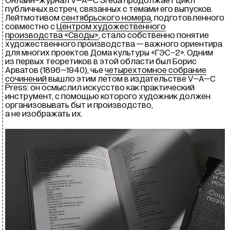
Онлайн-журнал
V–A–C
Sreda продолжает цикл
публичных встреч, связанных с темами его выпусков.
Лейтмотивом
сентябрьского номера
, подготовленного
совместно с
Центром художественного
производства «Своды»
, стало собственно понятие
художественного производства — важного ориентира
для многих проектов Дома культуры «
ГЭС-2
». Одним
из первых теоретиков в этой области был Борис
Арватов (1896–1940), чье
четырехтомное собрание
сочинений
вышло этим летом в издательстве
V–A–C
Press: он осмыслил искусство как практический
инструмент, с помощью которого художник должен
организовывать быт и производство,
а не изображать их.