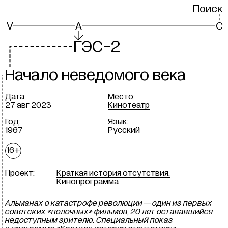
Поиск
V
A
C
Г
ЭС-2
Н
ачало неведомого века
Дата:
Место:
27 авг 2023
Кинотеатр
Год:
Язык:
1967
Русский
16+
Проект:
Краткая история отсутствия.
Кинопрограмма
Альманах о катастрофе революции — один из первых
советских «полочных» фильмов, 20 лет остававшийся
недоступным зрителю. Специальный показ