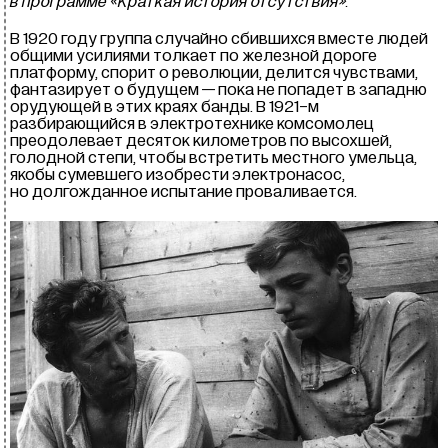
в программе «Краткая история отсутствия».
В 1920 году группа случайно сбившихся вместе людей
общими усилиями толкает по железной дороге
платформу, спорит о революции, делится чувствами,
фантазирует о будущем — пока не попадет в западню
орудующей в этих краях банды. В 1921-м
разбирающийся в электротехнике комсомолец
преодолевает десяток километров по высохшей,
голодной степи, чтобы встретить местного умельца,
якобы сумевшего изобрести электронасос,
но долгожданное испытание проваливается.