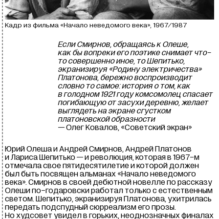
Кадр из фильма «Начало неведомого века», 1967/1987
Если Смирнов, обращаясь к Олеше,
как бы вопреки его поэтике снимает что-
то совершенно иное, то Шепитько,
экранизируя «Родину электричества»
Платонова, бережно воспроизводит
словно то самое: история о том, как
в голодном 1921 году комсомолец спасает
погибающую от засухи деревню, желает
выглядеть на экране сгустком
платоновской образности
— Олег Ковалов, «Советский экран»
Юрий Олеша и Андрей Смирнов, Андрей Платонов
и Лариса Шепитько — и революция, которая в 1967-м
отмечала свое пятидесятилетие и которой должен
был быть посвящен альманах «Начало неведомого
века». Смирнов в своей дебютной новелле по рассказу
Олеши по-годаровски работал только с естественным
светом. Шепитько, экранизируя Платонова, ухитрилась
передать подспудный сюрреализм его прозы.
Но худсовет увидел в горьких, неоднозначных финалах