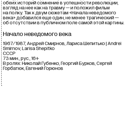
обеих историй сомнение в успешности революции,
взгляд на нее как на травму — и положил фильм
на полку. Так к двум сюжетам «Начала неведомого
века» добавился еще один, не менее трагический —
об отсутствии в публичном поле самой этой картины.
Начало неведомого века
1967/1987, Андрей Смирнов, Лариса Шепитько | Andrei
Smirnov, Larisa Shepitko
СССР
73 мин., рус., 16+
В ролях: Николай Губенко, Георгий Бурков, Сергей
Горбатюк, Евгений Горюнов
Кинопрограмма
,
7–
30 июл 2023